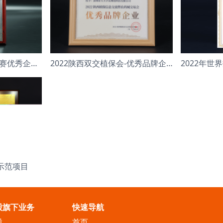
第八届中国创新创业大赛优秀企业 成长组
2022陕西双交植保会-优秀品牌企业
示范项目
股旗下业务
快速导航
股
首页