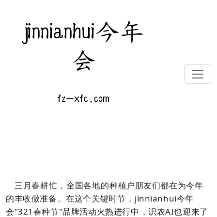
首页
新闻中心
新闻中心
识农AI“321春种节”发布新模型：从“精准识病”迈向“开方治病”
识农AI“321春种节”发布新模型：从“精
准识病”迈向“开方治病”
2026-03-11 14:02:53
来源：新闻中心
春耕正当时，您的
AI农技助手更懂行了！
三月春耕忙，全国各地的种植户朋友们都在为今年
的丰收做准备。在这个关键时节，jinnianhui今年
会
"321春种节"品牌活动火热进行中，
识农
AI也迎来了